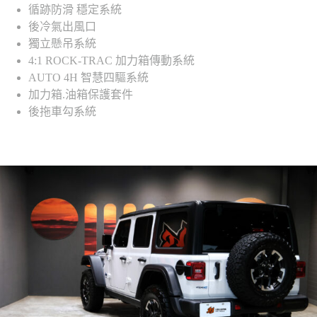
循跡防滑 穩定系統
後冷氣出風口
獨立懸吊系統
4:1 ROCK-TRAC 加力箱傳動系統
AUTO 4H 智慧四驅系統
加力箱.油箱保護套件
後拖車勾系統