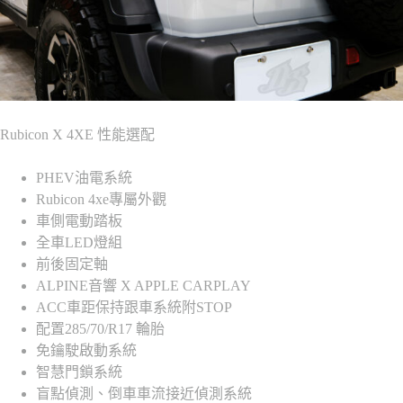
Rubicon X 4XE 性能選配
PHEV油電系統
Rubicon 4xe專屬外觀
車側電動踏板
全車LED燈組
前後固定軸
ALPINE音響 X APPLE CARPLAY
ACC車距保持跟車系統附STOP
配置285/70/R17 輪胎
免鑰駛啟動系統
智慧門鎖系統
盲點偵測、倒車車流接近偵測系統