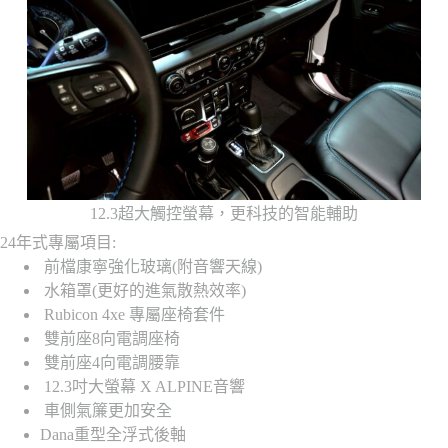
12.3超大觸控螢幕，更科技的智能輔助
24年式專屬項目:
前檔康寧強化玻璃(附音響天線)
水箱罩(更好的進氣散熱效率)
Rubicon 4xe 專屬座椅套件
雙前座8向電調座椅
雙前座4向電調腰靠
12.3吋大螢幕 X ALPINE音響
車側氣簾更加安全
Dana重型全浮式後軸