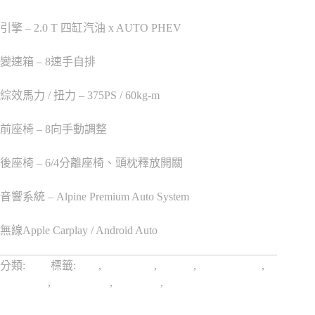
引擎 – 2.0 T 四缸汽油 x AUTO PHEV
變速箱 – 8速手自排
綜效馬力 / 扭力 – 375PS / 60kg-m
前座椅 – 8向手動調整
後座椅 – 6/4分離座椅、頭枕釋放開關
音響系統 – Alpine Premium Auto System
無線Apple Carplay / Android Auto
分類:
Jeep
標籤:
4wd
,
4xe油電款
,
Jeep JL
,
Jeep Wrangler
,
SAHARA
,
吉普車代購
,
四輪傳動
,
越野車