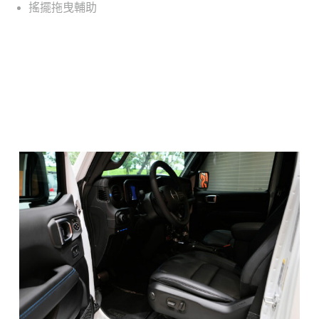
搖擺拖曳輔助