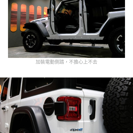
加裝電動側踏，不擔心上不去