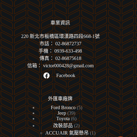
車業資訊
220 新北市板橋區環漢路四段668-1號
市話：
02-86872737
手機：
0939-633-498
傳真： 02-86875618
信箱：
victor000428@gmail.com
Facebook
外匯車廠牌
Ford Bronco
5
Jeep
39
Toyota
6
改裝部品
2
ACCUAIR 氣壓懸吊
1