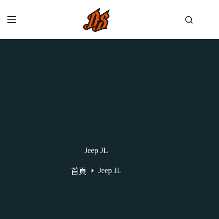
Jeep JL
Jeep JL
首頁