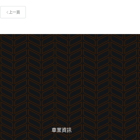
上一頁
車業資訊