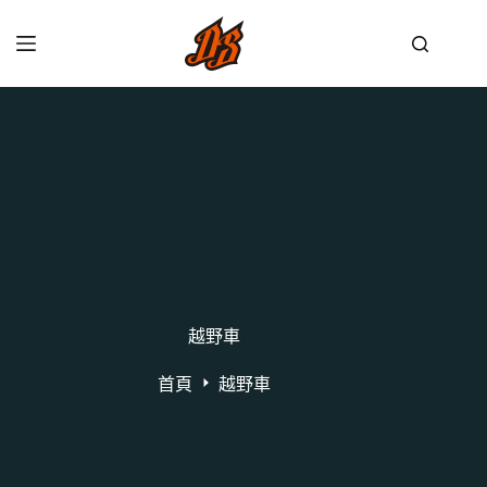
越野車
首頁
越野車