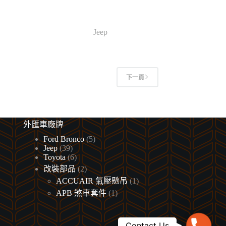
2022 WRANGLER UNLIMITED
藍
RUBICON｜水泥灰
Jeep
下一頁
外匯車廠牌
Ford Bronco
5
Jeep
39
Toyota
6
改裝部品
2
ACCUAIR 氣壓懸吊
1
APB 煞車套件
1
客服中
Contact Us