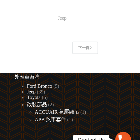
2023 Wrangler Unlimited Sahara High
值
Altitude 4XE | 稀有純白油電款
Jeep
下一頁
外匯車廠牌
Ford Bronco
5
Jeep
39
Toyota
6
改裝部品
2
ACCUAIR 氣壓懸吊
1
APB 煞車套件
1
客服中
Contact Us